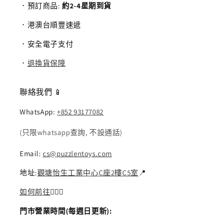
．預訂商品:
約2-4星期到貨
．港澳台順豐速遞
．安全電子支付
．
退換貨保障
聯絡我們 📱
WhatsApp:
+852 93177082
(只限whatsapp查詢, 不設通話)
Email:
cs@puzzlentoys.com
地址:
觀塘怡生工業中心C座2樓C5室
📍
如何前往
🏃🏻‍♂️
門市營業時間(每週日更新):