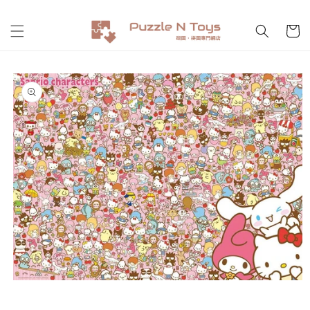
跳至內
購
容
物
車
略過產
品資訊
在
互