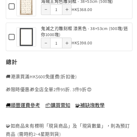
色
海賊王角色雕刻框 - 38×53cm (500塊)
鋁
銀
Checkbox
38×53cm
38×53cm
角色雕刻
Quantity
角色雕刻
-
quantity
quantity
HK$368.00
色
for
框
-
of
38×53cm
海
框 -
框 -
of 鬼滅之
of 鬼滅之
銀
38×53cm
賊
海
王
鬼滅之刃雕刻框 漆黑色 - 38×53cm (500塊/迷
色
38×53cm
38×53cm
刃雕刻框
刃雕刻框
賊
角
你1000塊)
Checkbox
-
色
(500塊)
(500塊)
王
漆黑色 -
Quantity
漆黑色 -
for
HK$398.00
雕
38×53cm
鬼
角
刻
of
38×53cm
38×53cm
滅
框
色
鬼
之
-
總計
(500塊/迷
(500塊/
刃
雕
38×53cm
滅
雕
(500
你1000
迷你1000
刻
之
刻
🚚港澳買滿HK$600免運費(折扣後)
塊)
框
框
刃
塊)
塊)
漆
🎁限時優惠🎁全店全單2件95折. 3件9折😍
-
雕
黑
色
38×53cm
刻
-
🚚順豐運費參考
📦購買需知
🧩補缺塊教學
(500
框
38×53cm
(500
塊)
漆
塊/
黑
迷
🧩如商品未有標明「現貨商品」及「現貨數量」，則為預訂
你
色
商品 (需時約2~4星期到貨)
1000