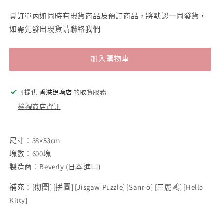
-
塊)
🛒訂單內如同時有現貨商品及預訂商品，將默認一同發貨，
38×53cm
如需先發出現貨請聯絡我們
(500
塊/
迷
加入購物車
你
1000
可提供
香港觀塘店
的取貨服務
塊)
檢視商店資訊
尺寸：38×53cm
塊數：600塊
製造商：Beverly (日本進口)
補充：
[
砌圖
] [
拼圖
] [Jisgaw Puzzle] [Sanrio] [
三麗鷗
] [Hello
Kitty]