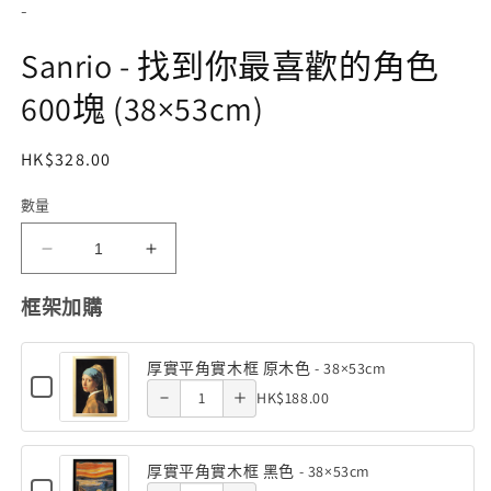
動
-
視
窗
Sanrio - 找到你最喜歡的角色
中
開
600塊 (38×53cm)
啟
多
媒
定
HK$328.00
體
價
檔
數量
存
案
1
貨
Sanrio
Sanrio
單
-
-
Decrease
Increase
框架加購
找
找
位
quantity
quantity
到
到
(SKU):
你
你
厚實平角實木框 原木色 - 38×53cm
of 厚實平
of 厚實平
Checkbox
Quantity
最
最
HK$188.00
Decrease
Increase
for
角實木框
角實木框
of
喜
喜
厚
quantity
quantity
實
原木色 -
原木色 -
歡
歡
厚
平
厚實平角實木框 黑色 - 38×53cm
of 厚實平
of 厚實平
的
的
實
角
Checkbox
38×53cm
38×53cm