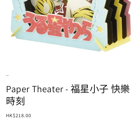
在
互
動
_
視
窗
Paper Theater - 福星小子 快樂
中
開
時刻
啟
多
媒
定
HK$218.00
體
價
檔
案
1