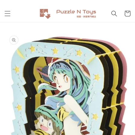
跳至內
購
容
物
車
略過產
品資訊