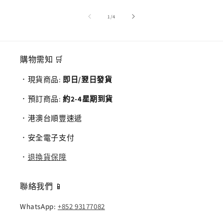
/
1
/
4
購物需知 🛒
．現貨商品:
即日/翌日發貨
．預訂商品:
約2-4星期到貨
．港澳台順豐速遞
．安全電子支付
．
退換貨保障
聯絡我們 📱
WhatsApp:
+852 93177082