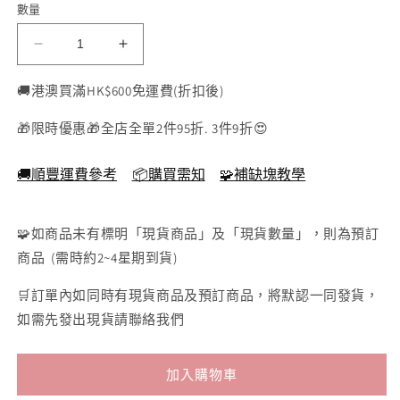
數量
Paper
Paper
Theater
Theater
-
-
🚚港澳買滿HK$600免運費(折扣後)
福
福
🎁限時優惠🎁全店全單2件95折. 3件9折😍
星
星
小
小
🚚順豐運費參考
📦購買需知
🧩補缺塊教學
子
子
快
快
樂
樂
🧩如商品未有標明「現貨商品」及「現貨數量」，則為預訂
時
時
商品 (需時約2~4星期到貨)
刻
刻
🛒訂單內如同時有現貨商品及預訂商品，將默認一同發貨，
數
數
如需先發出現貨請聯絡我們
量
量
減
增
少
加
加入購物車