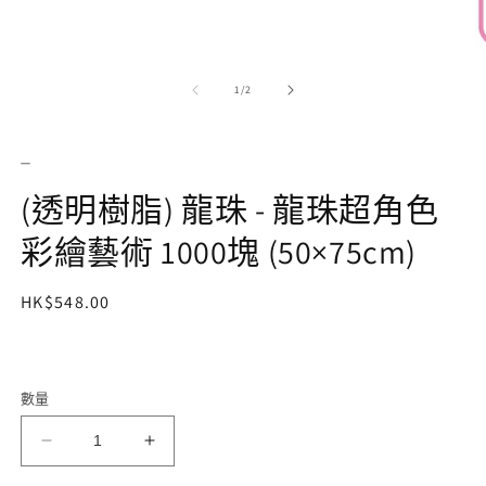
互
動
視
窗
/
1
/
2
中
開
啟
_
多
媒
(透明樹脂) 龍珠 - 龍珠超角色
體
檔
彩繪藝術 1000塊 (50×75cm)
案
1
定
HK$548.00
價
2
數量
(透
(透
明
明