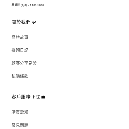
星期日(9/8)：1400-1800
關於我們 🧩
品牌故事
拼砌日記
顧客分享見證
私隱條款
客戶服務 👩🏻‍💼
購買需知
常見問題