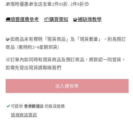
🎁限時優惠🎁全店全單2件95折. 3件9折😍
色
-
🚚順豐運費參考
📦購買需知
🧩補缺塊教學
50×75cm
🧩如商品未有標明「現貨商品」及「現貨數量」，則為預訂
商品 (需時約2~4星期到貨)
🛒訂單內如同時有現貨商品及預訂商品，將默認一同發貨，
如需先發出現貨請聯絡我們
加入購物車
可提供
香港觀塘店
的取貨服務
檢視商店資訊