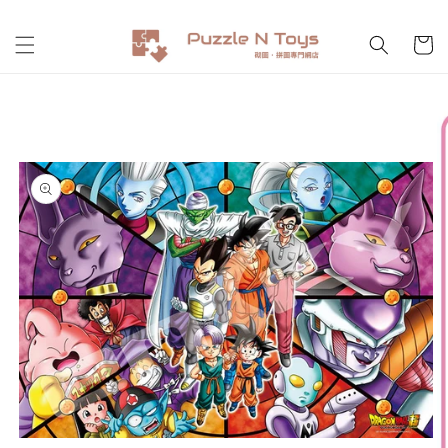
跳至內
購
容
物
車
略過產
品資訊
在