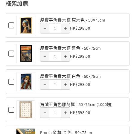
Decrease
Increase
框架加購
樹
樹
quantity
quantity
脂)
脂)
厚實平角實木框 原木色 - 50×75cm
of 厚實平
of 厚實平
龍
龍
Checkbox
Quantity
HK$298.00
Decrease
Increase
for
珠
珠
角實木框
角實木框
of
厚
-
-
quantity
quantity
實
原木色 -
原木色 -
厚
龍
龍
平
厚實平角實木框 黑色 - 50×75cm
of 厚實平
of 厚實平
實
角
珠
珠
Checkbox
50×75cm
50×75cm
Quantity
HK$298.00
實
Decrease
Increase
for
平
超
超
角實木框
角實木框
木
of
厚
角
quantity
quantity
框
角
角
實
黑色 -
黑色 -
厚
原
平
實
色
色
厚實平角實木框 白色 - 50×75cm
of 厚實平
of 厚實平
木
實
角
Decrease
Increase
Checkbox
50×75cm
50×75cm
Quantity
彩
彩
木
色
HK$298.00
實
for
平
角實木框
角實木框
-
quantity
quantity
木
繪
繪
of
框
厚
50×75cm
角
框
實
藝
白色 -
藝
白色 -
厚
原
of 海賊王
of 海賊王
黑
平
實
海賊王角色雕刻框 - 50×75cm (1000塊)
色
術
術
實
木
角
Checkbox
50×75cm
50×75cm
角色雕刻
Quantity
角色雕刻
木
-
HK$598.00
1000
1000
實
Decrease
Increase
for
平
色
50×75cm
木
of
框
海
塊
塊
框 -
框 -
角
quantity
quantity
-
框
賊
(50×75cm)
(50×75cm)
海
黑
白
王
實
50×75cm
50×75cm
50×75cm
Epoch 鋁框 金色 - 50×75cm
of Epoch
of Epoch