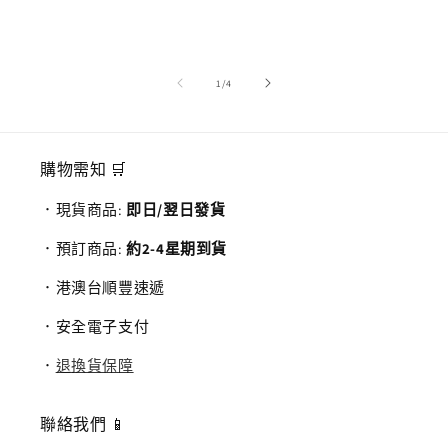
/
1
/
4
購物需知 🛒
．現貨商品:
即日/翌日發貨
．預訂商品:
約2-4星期到貨
．港澳台順豐速遞
．安全電子支付
．
退換貨保障
聯絡我們 📱