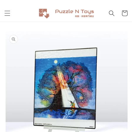
跳至內
購
容
物
車
略過產
品資訊