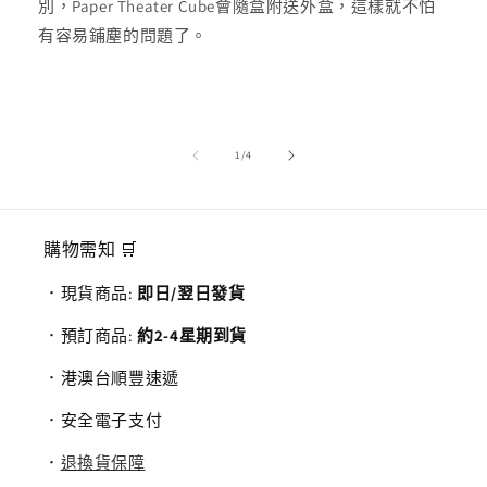
別，Paper Theater Cube會隨盒附送外盒，這樣就不怕
有容易鋪塵的問題了。
/
1
/
4
購物需知 🛒
．現貨商品:
即日/翌日發貨
．預訂商品:
約2-4星期到貨
．港澳台順豐速遞
．安全電子支付
．
退換貨保障