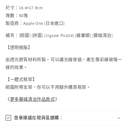
尺寸：14.4×17.9cm
塊數：80塊
製造商：Apple One (日本進口)
補充：
[
砌圖
] [
拼圖
] [Jigsaw Puzzle] [
繪畫類
] [
藤城清治
]
【透明樹脂】
由透光膠質材料所製，可以讓光線穿過，產生像彩繪玻璃一
樣的效果。
【一體式框架】
砌圖附帶支架，你可以不用額外購買框架。
《
更多藤城清治作品款式
》
急單建議在現貨區選購：