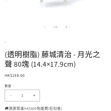
在
互
/
1
/
5
動
視
窗
-
中
開
(透明樹脂) 藤城清治 - 月光之
啟
多
聲 80塊 (14.4×17.9cm)
媒
體
檔
定
HK$198.00
案
1
價
2
數量
存
貨
(透
(透
單
明
明
🚚港澳買滿HK$600免運費(折扣後)
位