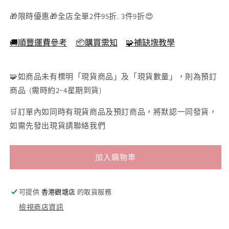
樹
樹
脂)
脂)
(SKU):
🎁限時優惠🎁全店全單2件95折. 3件9折😍
藤
藤
城
城
🚚順豐運費參考
📦購買需知
🧩補缺塊教學
清
清
治
治
🧩如商品未有標明「現貨商品」及「現貨數量」，則為預訂
-
-
商品 (需時約2~4星期到貨)
月
月
光
光
🛒訂單內如同時有現貨商品及預訂商品，將默認一同發貨，
之
之
如需先發出現貨請聯絡我們
聲
聲
80
80
塊
塊
加入購物車
(14.4×17.9cm)
(14.4×17.9cm)
數
數
可提供
香港觀塘店
的取貨服務
量
量
減
增
檢視商店資訊
少
加