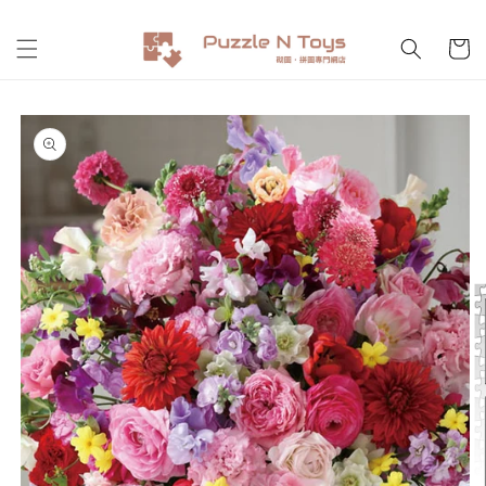
跳至內
購
容
物
車
略過產
品資訊