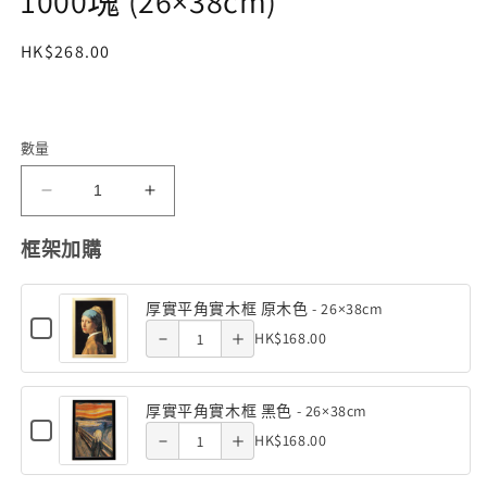
1000塊 (26×38cm)
體
檔
定
HK$268.00
案
1
價
數量
(迷
(迷
你
你
Decrease
Increase
框架加購
尺
尺
quantity
quantity
寸)
寸)
厚實平角實木框 原木色 - 26×38cm
of 厚實平
of 厚實平
花
花
Checkbox
Quantity
HK$168.00
Decrease
Increase
for
藝
藝
角實木框
角實木框
of
厚
-
-
quantity
quantity
實
原木色 -
原木色 -
厚
玫
玫
平
厚實平角實木框 黑色 - 26×38cm
of 厚實平
of 厚實平
實
角
瑰
瑰
Checkbox
26×38cm
26×38cm
Quantity
HK$168.00
實
Decrease
Increase
for
平
下
下
角實木框
角實木框
木
of
厚
角
quantity
quantity
框
午
午
實