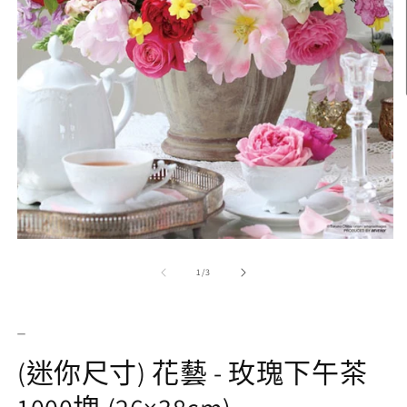
在
互
/
1
/
3
動
視
窗
_
2
中
開
(迷你尺寸) 花藝 - 玫瑰下午茶
啟
多
媒