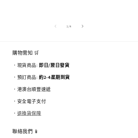
/
1
/
4
購物需知 🛒
．現貨商品:
即日/翌日發貨
．預訂商品:
約2-4星期到貨
．港澳台順豐速遞
．安全電子支付
．
退換貨保障
聯絡我們 📱