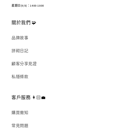
星期日(9/8)：1400-1800
關於我們 🧩
品牌故事
拼砌日記
顧客分享見證
私隱條款
客戶服務 👩🏻‍💼
購買需知
常見問題