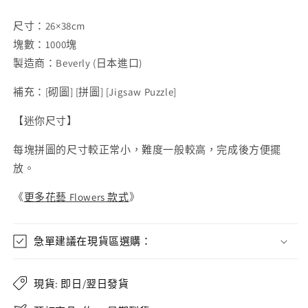
尺寸：26×38cm
塊數：1000塊
製造商：Beverly (日本進口)
補充：
[
砌圖
] [
拼圖
] [Jigsaw Puzzle]
【迷你尺寸】
每塊拼圖的尺寸較正常小，難度一般較高，完成後方便擺
放。
《
更多花藝 Flowers 款式
》
急單建議在現貨區選購：
現貨: 即日/翌日發貨