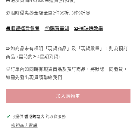
🚚港澳買滿HK$600免運費(折扣後)
-
棕
26×38cm
26×38cm
🎁限時優惠🎁全店全單2件95折. 3件9折😍
色
-
🚚順豐運費參考
📦購買需知
🧩補缺塊教學
26×38cm
🧩如商品未有標明「現貨商品」及「現貨數量」，則為預訂
商品 (需時約2~4星期到貨)
🛒訂單內如同時有現貨商品及預訂商品，將默認一同發貨，
如需先發出現貨請聯絡我們
加入購物車
可提供
香港觀塘店
的取貨服務
檢視商店資訊