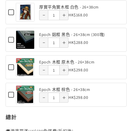
黑色 -
黑色 -
厚
原
平
實
茶
茶
厚實平角實木框 白色 - 26×38cm
of 厚實平
of 厚實平
木
實
角
Decrease
Increase
Checkbox
26×38cm
26×38cm
1000
1000
Quantity
木
色
HK$168.00
實
for
平
角實木框
角實木框
-
塊
塊
quantity
quantity
木
of
框
厚
26×38cm
角
框
(26×38cm)
(26×38cm)
實
白色 -
白色 -
厚
原
of Epoch
of Epoch
黑
平
實
數
數
Epoch 鋁框 黑色 - 26×38cm (300塊)
色
實
木
角
Checkbox
26×38cm
26×38cm
鋁框 黑
Quantity
鋁框 黑
量
量
木
-
HK$288.00
實
Decrease
Increase
for
平
色
26×38cm
木
減
增
of
框
Epoch
色 -
色 -
角
quantity
quantity
-
框
鋁
少
加
Epoch
黑
白
框
實
26×38cm
26×38cm
26×38cm
Epoch 木框 原木色 - 26×38cm
of Epoch
of Epoch
色
鋁
色
黑
Checkbox
Quantity
木
-
HK$298.00
色
Decrease
Increase
for
(300塊)
(300塊)
框
-
木框 原
木框 原
26×38cm
-
of
框
Epoch
黑
quantity
quantity
26×38cm
26×38cm
木
木色 -
木色 -
Epoch
白
(300
框
色
Epoch 木框 棕色 - 26×38cm
of Epoch
of Epoch
塊)
木
色
原
Checkbox
26×38cm
26×38cm
Quantity
-
HK$298.00
木
for
框
-
木框 棕
木框 棕
色
of
26×38cm
Epoch
原
26×38cm
-
木
色 -
色 -
Epoch
(300
26×38cm
框
木
總計
木
塊)
棕
26×38cm
26×38cm
色
色
框
-