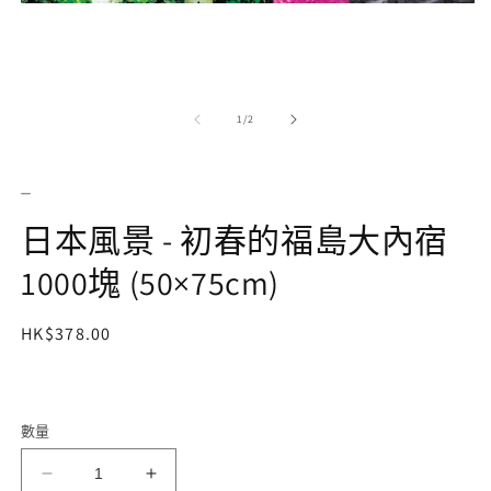
在
互
動
視
窗
中
/
1
/
2
開
啟
多
_
媒
體
日本風景 - 初春的福島大內宿
檔
案
1000塊 (50×75cm)
1
定
HK$378.00
價
2
數量
日
日