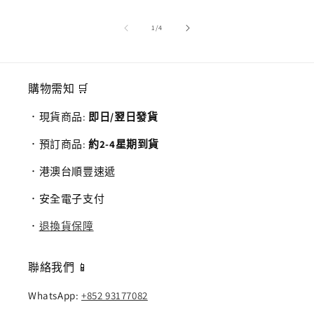
/
1
/
4
購物需知 🛒
．現貨商品:
即日/翌日發貨
．預訂商品:
約2-4星期到貨
．港澳台順豐速遞
．安全電子支付
．
退換貨保障
聯絡我們 📱
WhatsApp:
+852 93177082