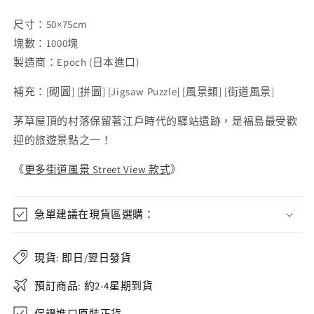
尺寸：50×75cm
塊數：1000塊
製造商：Epoch (日本進口)
補充：
[
砌圖
] [
拼圖
] [Jigsaw Puzzle] [
風景類
] [街道風景]
茅草屋頂的村落保留著江戶時代的驛站遺跡，是福島最受歡
迎的旅遊景點之一！
《
更多街道風景 Street View 款式
》
急單建議在現貨區選購：
現貨: 即日/翌日發貨
預訂商品: 約2-4星期到貨
保證進口原裝正貨