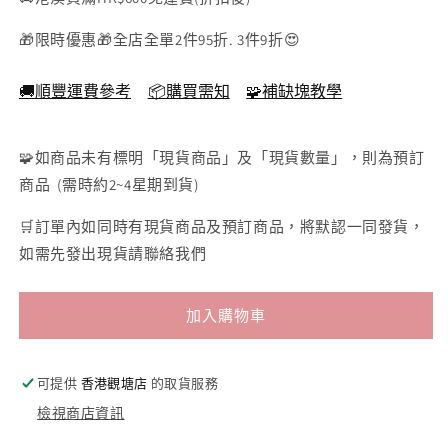
白
50×75cm
🎁限時優惠🎁全店全單2件95折. 3件9折😍
色
-
🚚順豐運費參考
📦購買需知
🧩補缺塊教學
50×75cm
🧩如商品未有標明「現貨商品」及「現貨數量」，則為預訂
商品 (需時約2~4星期到貨)
🛒訂單內如同時有現貨商品及預訂商品，將默認一同發貨，
如需先發出現貨請聯絡我們
加入購物車
可提供
香港觀塘店
的取貨服務
檢視商店資訊