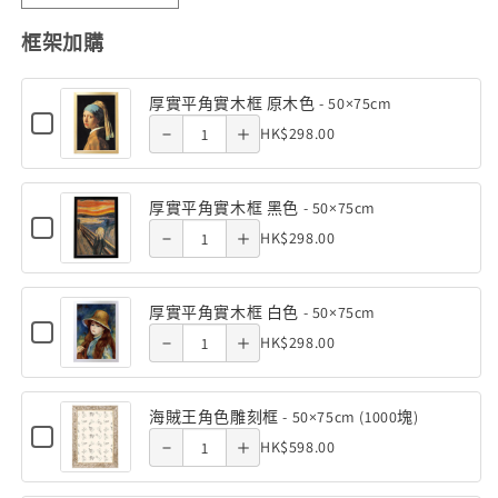
本
本
Decrease
Increase
框架加購
風
風
quantity
quantity
景
景
厚實平角實木框 原木色 - 50×75cm
-
-
of 厚實平
of 厚實平
Checkbox
Quantity
HK$298.00
初
Decrease
初
Increase
for
角實木框
角實木框
of
厚
春
春
quantity
quantity
實
原木色 -
原木色 -
厚
的
的
平
厚實平角實木框 黑色 - 50×75cm
of 厚實平
of 厚實平
實
角
福
福
Checkbox
50×75cm
50×75cm
Quantity
HK$298.00
實
Decrease
Increase
for
平
島
島
角實木框
角實木框
木
of
厚
角
quantity
quantity
框
大
大
實
黑色 -
黑色 -
厚
原
平
實
內
內
厚實平角實木框 白色 - 50×75cm
of 厚實平
of 厚實平
木
實
角
Decrease
Increase
Checkbox
50×75cm
50×75cm
Quantity
宿
宿
木
色
HK$298.00
實
for
平
角實木框
角實木框
-
1000
1000
quantity
quantity
木
of
框
厚
50×75cm
角
框
實
塊
塊
白色 -
白色 -
厚
原
of 海賊王
of 海賊王
黑
平
實
(50×75cm)
(50×75cm)
海賊王角色雕刻框 - 50×75cm (1000塊)
色
實
木
角
Checkbox
50×75cm
50×75cm
角色雕刻
Quantity
角色雕刻
數
數
木
-
HK$598.00
實
Decrease
Increase
for
平
色
50×75cm
木
量
量
of
框
海
框 -
框 -
角
quantity
quantity
-
框
賊