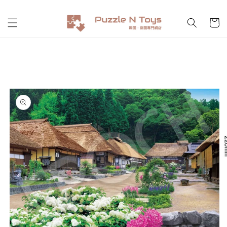
跳至內
購
容
物
車
略過產
品資訊