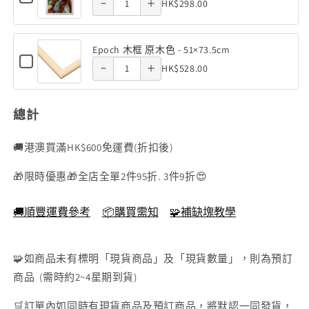
Quantity
木
色
HK$298.00
實
for
平
數
數
-
Decrease
Increase
木
of
框
厚
木框 白色 -
木框 白色 -
51×73.5cm
角
框
量
量
實
厚
原
quantity of
quantity of
黑
平
實
減
增
51×73.5cm
51×73.5cm
Epoch 木框 原木色 - 51×73.5cm
色
實
木
角
Checkbox
Epoch 木
Quantity
Epoch 木
少
加
木
-
HK$528.00
實
for
平
色
51×73.5cm
木
of
框
Epoch
框 原木色 -
框 原木色 -
角
-
框
木
Epoch
黑
白
框
實
51×73.5cm
51×73.5cm
51×73.5cm
總計
色
木
色
原
木
-
木
框
-
51×73.5cm
色
🚚港澳買滿HK$600免運費(折扣後)
框
原
51×73.5cm
-
白
51×73.5cm
🎁限時優惠🎁全店全單2件95折. 3件9折😍
木
色
色
-
🚚順豐運費參考
📦購買需知
🧩補缺塊教學
-
51×73.5cm
51×73.5cm
🧩如商品未有標明「現貨商品」及「現貨數量」，則為預訂
商品 (需時約2~4星期到貨)
🛒訂單內如同時有現貨商品及預訂商品，將默認一同發貨，