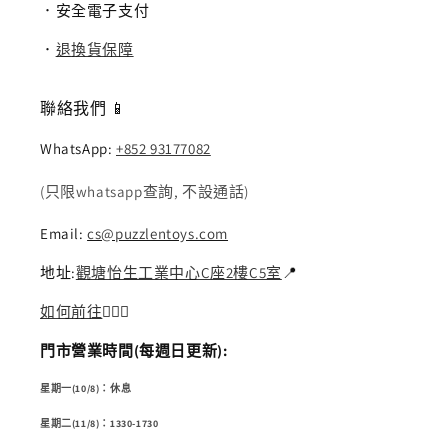
．安全電子支付
．
退換貨保障
聯絡我們 📱
WhatsApp:
+852 93177082
(只限whatsapp查詢, 不設通話)
Email:
cs@puzzlentoys.com
地址:
觀塘怡生工業中心C座2樓C5室
📍
如何前往
🏃🏻‍♂️
門市營業時間(每週日更新):
星期一(10/8)：休息
星期二(11/8)：1330-1730