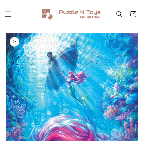
跳至內
購
容
物
車
略過產
品資訊