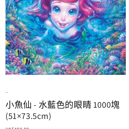
在
互
動
_
視
窗
小魚仙 - 水藍色的眼睛 1000塊
中
開
(51×73.5cm)
啟
多
媒