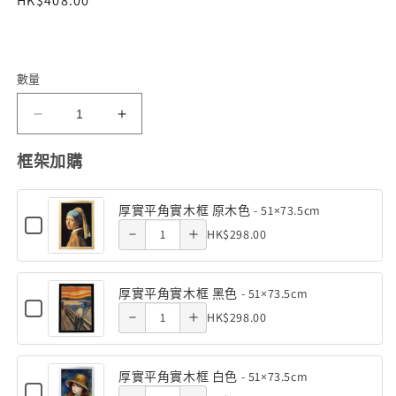
定
HK$408.00
體
價
檔
案
1
數量
小
小
魚
魚
Decrease
Increase
框架加購
仙
仙
quantity of
quantity of
-
-
厚實平角實木框 原木色 - 51×73.5cm
水
水
厚實平角實
厚實平角實
Checkbox
Quantity
HK$298.00
藍
藍
for
木框 原木
木框 原木
Decrease
Increase
of
厚
色
色
實
色 -
色 -
厚
的
的
quantity of
quantity of
平
厚實平角實木框 黑色 - 51×73.5cm
實
角
眼
眼
Checkbox
51×73.5cm
51×73.5cm
厚實平角實
Quantity
厚實平角實
HK$298.00
實
for
平
睛
睛
Decrease
Increase
木
of
厚
木框 黑色 -
木框 黑色 -
1000
1000
角
框
實
厚
quantity of
quantity of
原
塊
塊
平
實
51×73.5cm
51×73.5cm
厚實平角實木框 白色 - 51×73.5cm
木
實
角
(51×73.5cm)
(51×73.5cm)
Checkbox
厚實平角實
厚實平角實