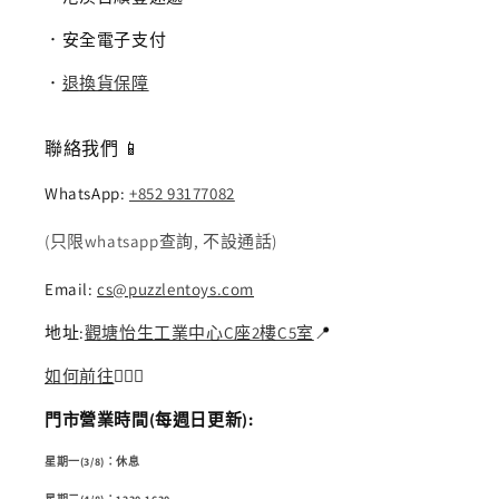
．安全電子支付
．
退換貨保障
聯絡我們 📱
WhatsApp:
+852 93177082
(只限whatsapp查詢, 不設通話)
Email:
cs@puzzlentoys.com
地址:
觀塘怡生工業中心C座2樓C5室
📍
如何前往
🏃🏻‍♂️
門市營業時間(每週日更新):
星期一(3/8)：休息