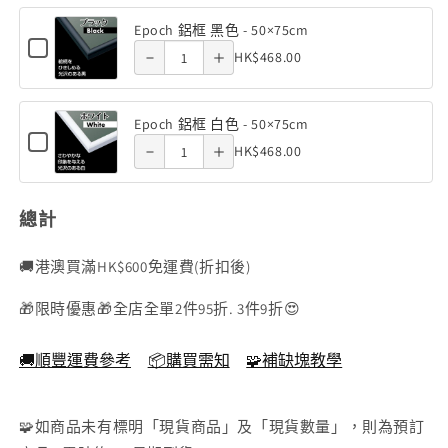
50×75cm
50×75cm
鋁
色 -
色 -
Epoch
框
框
色
Epoch 鋁框 黑色 - 50×75cm
of Epoch
of Epoch
鋁
-
銀
Checkbox
50×75cm
50×75cm
Quantity
-
HK$468.00
色
Decrease
Increase
for
框
50×75cm
鋁框 黑
鋁框 黑
-
of
50×75cm
Epoch
銀
quantity
quantity
(1000
50×75cm
鋁
色 -
色 -
Epoch
框
色
塊)
Epoch 鋁框 白色 - 50×75cm
of Epoch
of Epoch
鋁
黑
Checkbox
50×75cm
50×75cm
Quantity
-
HK$468.00
色
for
框
鋁框 白
鋁框 白
-
of
50×75cm
Epoch
黑
50×75cm
鋁
色 -
色 -
Epoch
框
色
總計
鋁
白
50×75cm
50×75cm
-
色
框
-
🚚港澳買滿HK$600免運費(折扣後)
50×75cm
白
50×75cm
🎁限時優惠🎁全店全單2件95折. 3件9折😍
色
-
🚚順豐運費參考
📦購買需知
🧩補缺塊教學
50×75cm
🧩如商品未有標明「現貨商品」及「現貨數量」，則為預訂