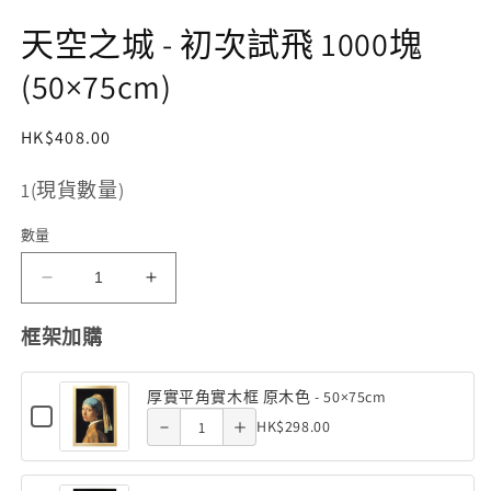
視
窗
天空之城 - 初次試飛 1000塊
中
開
(50×75cm)
啟
多
媒
定
HK$408.00
體
價
檔
存
1(現貨數量)
案
1
貨
數量
單
位
天
天
空
空
Decrease
Increase
(SKU):
框架加購
之
之
quantity
quantity
城
城
厚實平角實木框 原木色 - 50×75cm
-
-
of 厚實平
of 厚實平
Checkbox
Quantity
HK$298.00
初
Decrease
初
Increase
for
角實木框
角實木框
of
厚
次
次
quantity
quantity
實
原木色 -
原木色 -
厚
試
試