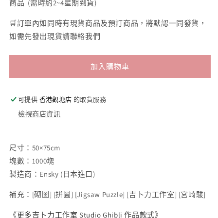
商品 (需時約2~4星期到貨)
🛒訂單內如同時有現貨商品及預訂商品，將默認一同發貨，
如需先發出現貨請聯絡我們
加入購物車
可提供
香港觀塘店
的取貨服務
檢視商店資訊
尺寸：50×75cm
塊數：1000塊
製造商：Ensky (日本進口)
補充：
[
砌圖
] [
拼圖
] [Jigsaw Puzzle] [
吉卜力工作室
] [
宮崎駿
]
《
更多吉卜力工作室 Studio Ghibli 作品款式
》