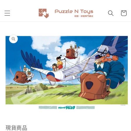
跳至內
購
容
物
車
略過產
品資訊
在
互
動
現貨商品