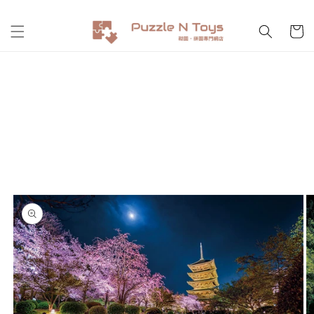
跳至內
購
容
物
車
略過產
品資訊