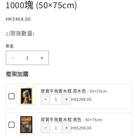
1000塊 (50×75cm)
定
HK$468.00
價
存
1(現貨數量)
貨
數量
單
位
(夜
(夜
光)
光)
Decrease
Increase
(SKU):
框架加購
日
日
quantity
quantity
本
本
厚實平角實木框 原木色 - 50×75cm
of 厚實平
of 厚實平
風
風
Checkbox
Quantity
HK$298.00
Decrease
Increase
for
景
景
角實木框
角實木框
of
厚
-
-
quantity
quantity
實
原木色 -
原木色 -
厚
京
京
平
厚實平角實木框 黑色 - 50×75cm
of 厚實平
of 厚實平
實
角
都
都
Checkbox
50×75cm
50×75cm
Quantity
HK$298.00
實
Decrease
Increase
for
平
東
東
角實木框
角實木框
木
of
厚