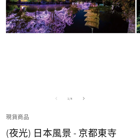
在
互
動
視
窗
中
開
啟
多
媒
體
/
1
/
4
檔
案
1
2
現貨商品
(夜光) 日本風景 - 京都東寺