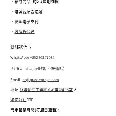
．預訂商品:
約2-4星期到貨
．港澳台順豐速遞
．安全電子支付
．
退換貨保障
聯絡我們 📱
WhatsApp:
+852 93177082
(只限whatsapp查詢, 不設通話)
Email:
cs@puzzlentoys.com
地址:
觀塘怡生工業中心C座2樓C5室
📍
如何前往
🏃🏻‍♂️
門市營業時間(每週日更新):