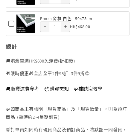
for
框
50×75cm
鋁框 黑
鋁框 黑
-
of
50×75cm
Epoch
銀
quantity
quantity
(1000
50×75cm
鋁
色 -
色 -
Epoch
框
色
塊)
Epoch 鋁框 白色 - 50×75cm
of Epoch
of Epoch
鋁
黑
Checkbox
50×75cm
50×75cm
Quantity
-
HK$468.00
色
for
框
鋁框 白
鋁框 白
-
of
50×75cm
Epoch
黑
50×75cm
鋁
色 -
色 -
Epoch
框
色
總計
鋁
白
50×75cm
50×75cm
-
色
框
-
🚚港澳買滿HK$600免運費(折扣後)
50×75cm
白
50×75cm
🎁限時優惠🎁全店全單2件95折. 3件9折😍
色
-
🚚順豐運費參考
📦購買需知
🧩補缺塊教學
50×75cm
🧩如商品未有標明「現貨商品」及「現貨數量」，則為預訂
商品 (需時約2~4星期到貨)
🛒訂單內如同時有現貨商品及預訂商品，將默認一同發貨，