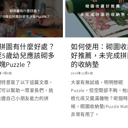
拼圖有什麼好處？
如何使用：砌圖收
至5歲幼兒應該砌多
好推薦，未完成拼
塊Puzzle？
的收納墊
0年7月9日
2019年12月4日
們特意寫了以下這篇文章，
大家有無試過，明明想砌
望可以幫助一眾家長們，挑
Puzzle，但空間卻不夠，
合適自己小朋友能力的拼
梳化底又擺滿雜物？呢個時
。
候，砌圖收納墊(Puzzle Mat
非常有用了。