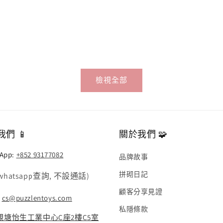
檢視全部
們 📱
關於我們 🧩
App:
+852 93177082
品牌故事
拼砌日記
whatsapp查詢, 不設通話)
顧客分享見證
:
cs@puzzlentoys.com
私隱條款
觀塘怡生工業中心C座2樓C5室