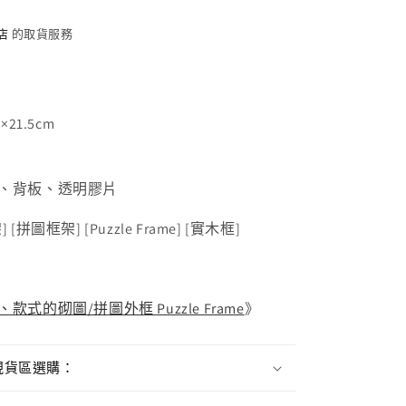
店
的取貨服務
21.5cm
、背板、透明膠片
架
] [
拼圖框架
] [Puzzle Frame] [
實木框
]
式的砌圖/拼圖外框 Puzzle Frame
》
現貨區選購：