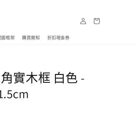
購
登
物
入
車
砌圖框架
購買需知
折扣現金券
角實木框 白色 -
1.5cm