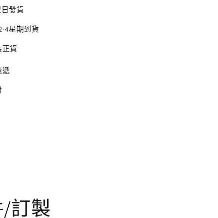
翌日發貨
2-4星期到貨
裝正貨
速遞
付
/訂製