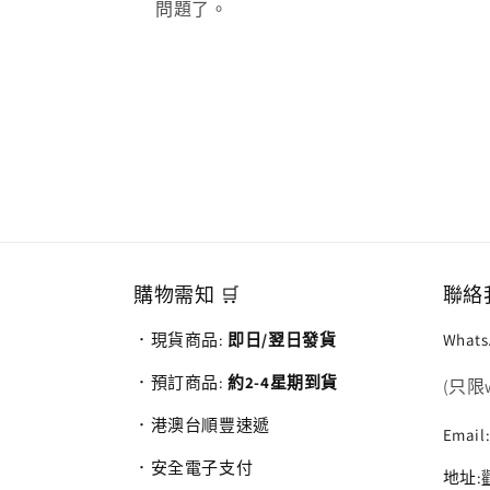
問題了。
購物需知 🛒
聯絡我
．現貨商品:
即日/翌日發貨
Whats
．預訂商品:
約2-4星期到貨
(只限
．港澳台順豐速遞
Email
．安全電子支付
地址: