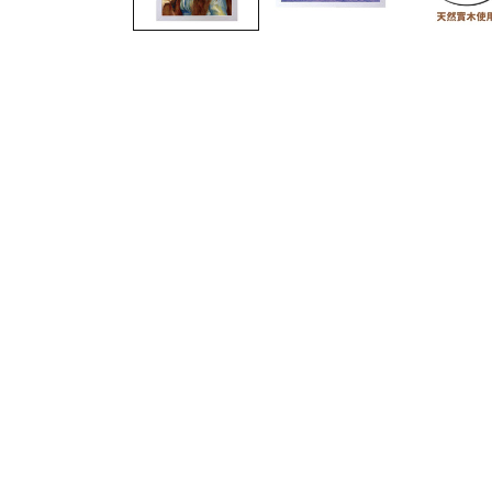
開
啟
多
媒
體
檔
案
1