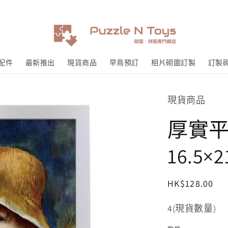
配件
最新推出
現貨商品
早鳥預訂
相片砌圖訂製
訂製
現貨商品
厚實平
16.5×2
定
HK$128.00
價
存
4(現貨數量)
貨