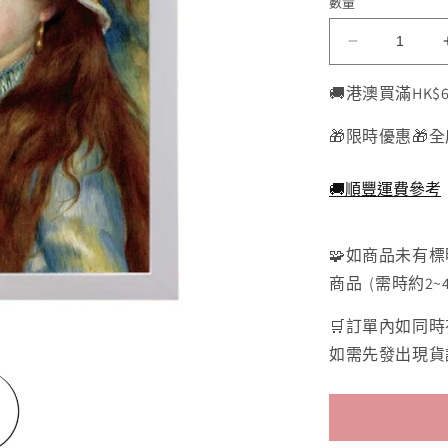
數量
單
位
厚
實
(SKU):
🚚港澳買滿HK$
平
角
🎁限時優惠🎁全
實
木
🚚順豐運費參考
框
白
🧩如商品未有
色
商品 (需時約2~
-
16.5×21.5c
🛒訂單內如同
數
如需先發出現貨
量
減
少