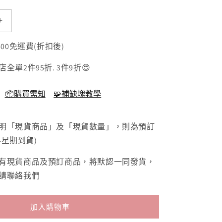
厚
實
600免運費(折扣後)
平
角
店全單2件95折. 3件9折😍
實
木
📦購買需知
🧩補缺塊教學
框
白
標明「現貨商品」及「現貨數量」，則為預訂
色
4星期到貨)
-
m
16.5×21.5cm
時有現貨商品及預訂商品，將默認一同發貨，
數
請聯絡我們
量
增
加
加入購物車