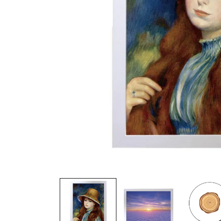
在
互
動
視
窗
中