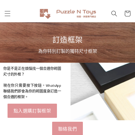
跳至內
購
容
物
車
訂造框架
為你特別訂製的獨特尺寸框架
你是不是正在煩惱找一個合適你砌圖
尺寸的外框？
現在你只需要按下按鈕，WhatsApp
聯絡我們即會為你的砌圖度身訂造一
個合適的框架。
點入選購訂製框架
聯絡我們